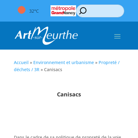
32°C
Accueil
»
Environnement et urbanisme
»
Propreté /
déchets / 3R
»
Canisacs
Canisacs
Dans le cadre de sa politique de propreté de la voie