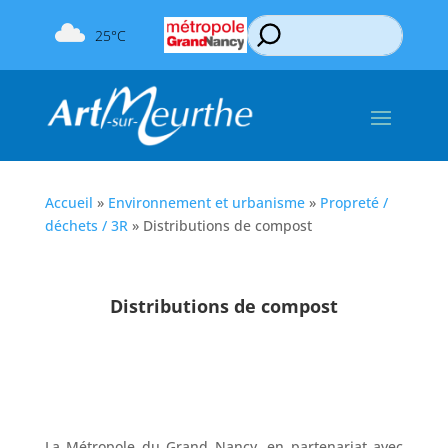
25°C
Accueil
»
Environnement et urbanisme
»
Propreté /
déchets / 3R
»
Distributions de compost
Distributions de compost
La Métropole du Grand Nancy, en partenariat avec