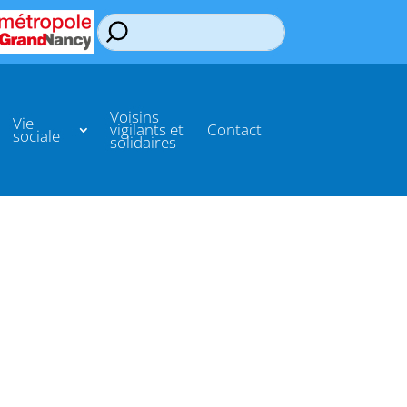
Voisins
Vie
vigilants et
Contact
sociale
solidaires