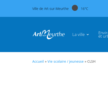
Ville de Art-sur-Meurthe
16°C
Envi
La ville
et u
Accueil
»
Vie scolaire / jeunesse
»
CLSH