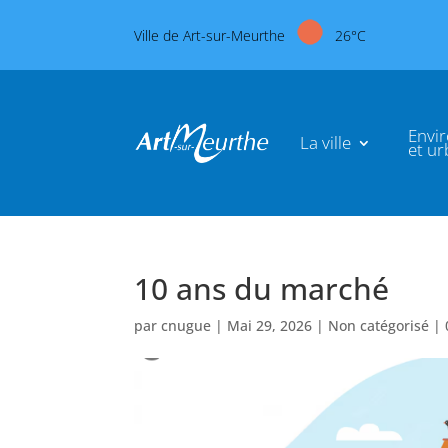
Ville de Art-sur-Meurthe
26°C
Envi
La ville
et u
10 ans du marché
par
cnugue
|
Mai 29, 2026
|
Non catégorisé
|