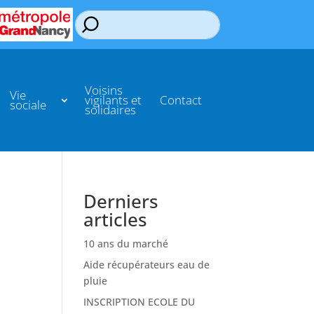
Voisins
Vie
vigilants et
Contact
sociale
solidaires
Derniers
articles
10 ans du marché
Aide récupérateurs eau de
pluie
INSCRIPTION ECOLE DU